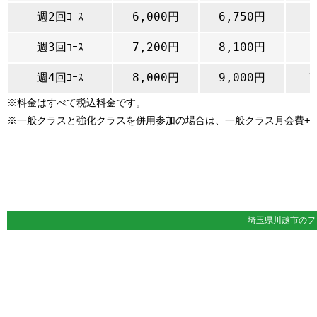
週2回ｺｰｽ
6,000円
6,750円
週3回ｺｰｽ
7,200円
8,100円
週4回ｺｰｽ
8,000円
9,000円
1
※料金はすべて税込料金です。
※一般クラスと強化クラスを併用参加の場合は、一般クラス月会費+月
埼玉県川越市の