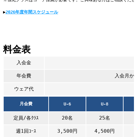
▶
2026年度年間スケジュール
料金表
入会金
年会費
入会月から
ウェア代
月会費
U-6
U-8
定員/各ｸﾗｽ
20名
25名
週1回ｺｰｽ
3,500円
4,500円