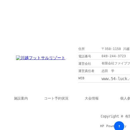
住所
〒350-1150 川
049-244-3723
電話番号
有限会社ファイブ
運営会社
運営責任者
志田 学
WEB
www.54-luck.
施設案内
コート予約状況
大会情報
個人
Copyright © 
↑
HP Powered by