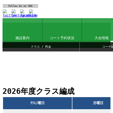
Follow Us
on SNS
施設案内
コート予約状況
大会情報
クラス / 料金
コーチ
2026年度クラス編成
ｸﾗｽ/曜日
月曜日