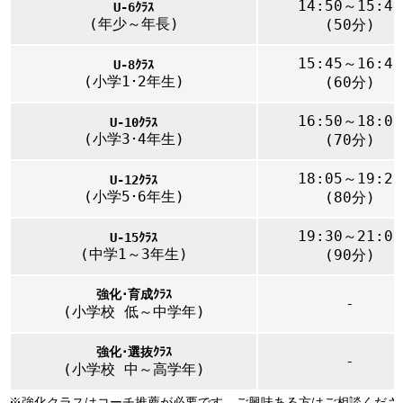
14:50～15:40
U-6ｸﾗｽ
(年少～年長)
(50分)
15:45～16:45
U-8ｸﾗｽ
(小学1･2年生)
(60分)
16:50～18:00
U-10ｸﾗｽ
(小学3･4年生)
(70分)
18:05～19:25
U-12ｸﾗｽ
(小学5･6年生)
(80分)
19:30～21:00
U-15ｸﾗｽ
(中学1～3年生)
(90分)
強化･育成ｸﾗｽ
-
(小学校 低～中学年)
強化･選抜ｸﾗｽ
-
(小学校 中～高学年)
※強化クラスはコーチ推薦が必要です。ご興味ある方はご相談くださ