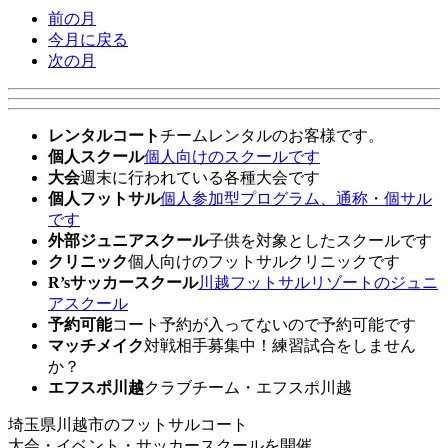
前の月
今月に戻る
次の月
レンタルコート
チームレンタルのお客様です。
個人スクール
個人向けのスクールです
大会
週末に行われている各種大会です
個人フットサル
個人参加型プログラム、通称・個サル
です
外部ジュニアスクール
子供を対象としたスクールです
クリニック
個人向けのフットサルクリニックです
R’sサッカースクール
川越フットサルリゾートのジュニ
アスクール
予約可能
コート予約が入ってないので予約可能です
マッチメイク
対戦相手募集中！練習試合をしません
か？
エフスポ川越
クラブチーム・エフスポ川越
埼玉県川越市のフットサルコート
大会・イベント・サッカースクールを開催