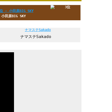
小田原BIG SKY
ナマステSakado