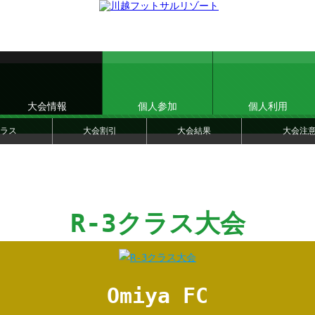
大会情報
個人参加
個人利用
ラス
大会割引
大会結果
大会注
R-3クラス大会
Omiya FC