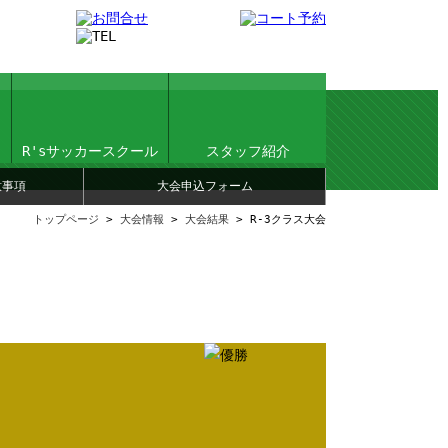
R'sサッカースクール
スタッフ紹介
意事項
大会申込フォーム
トップページ
>
大会情報
>
大会結果
> R-3クラス大会