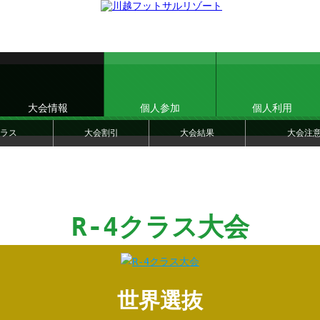
大会情報
個人参加
個人利用
ラス
大会割引
大会結果
大会注
R-4クラス大会
世界選抜