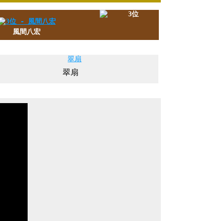
風間八宏
翠扇