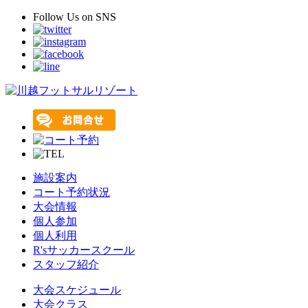
Follow Us
on SNS
施設案内
コート予約状況
大会情報
個人参加
個人利用
R'sサッカースクール
スタッフ紹介
大会スケジュール
大会クラス