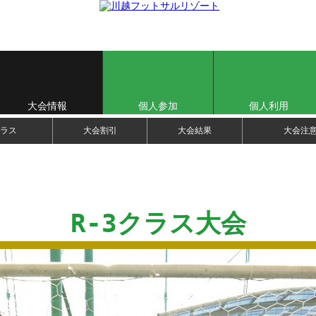
大会情報
個人参加
個人利用
ラス
大会割引
大会結果
大会注
R-3クラス大会