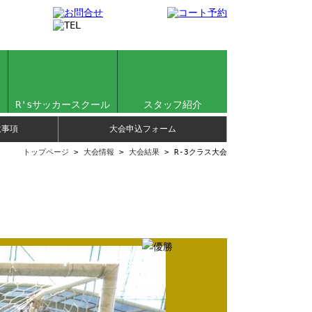
R'sサッカースクール
スタッフ紹介
意事項
大会申込フォーム
トップページ
>
大会情報
>
大会結果
> R-3クラス大会