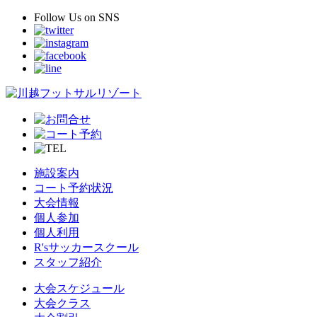
Follow Us
on SNS
施設案内
コート予約状況
大会情報
個人参加
個人利用
R'sサッカースクール
スタッフ紹介
大会スケジュール
大会クラス