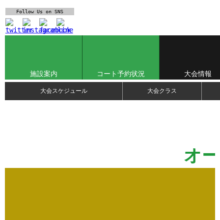
Follow Us
on SNS
施設案内
コート予約状況
大会情報
大会スケジュール
大会クラス
オー