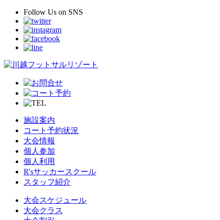
Follow Us
on SNS
施設案内
コート予約状況
大会情報
個人参加
個人利用
R'sサッカースクール
スタッフ紹介
大会スケジュール
大会クラス