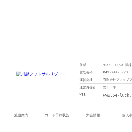
住所
〒350-1150 川
049-244-3723
電話番号
有限会社ファイブ
運営会社
運営責任者
志田 学
WEB
www.54-luck.
施設案内
コート予約状況
大会情報
個人