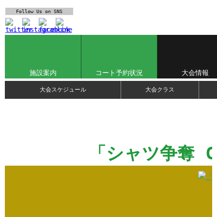
Follow Us
on SNS
施設案内
コート予約状況
大会情報
大会スケジュール
大会クラス
「シャツ争奪 C