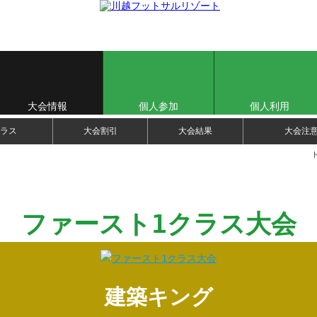
大会情報
個人参加
個人利用
ラス
大会割引
大会結果
大会注
ファースト1クラス大会
建築キング