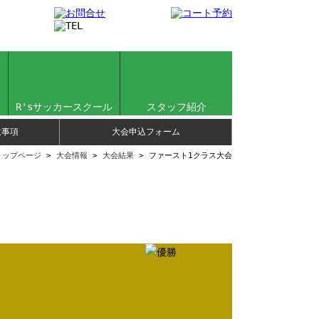
R'sサッカースクール
スタッフ紹介
意事項
大会申込フォーム
トップページ
>
大会情報
>
大会結果
> ファースト1クラス大会