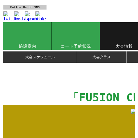
Follow Us
on SNS
施設案内
コート予約状況
大会情報
大会スケジュール
大会クラス
「FU5ION