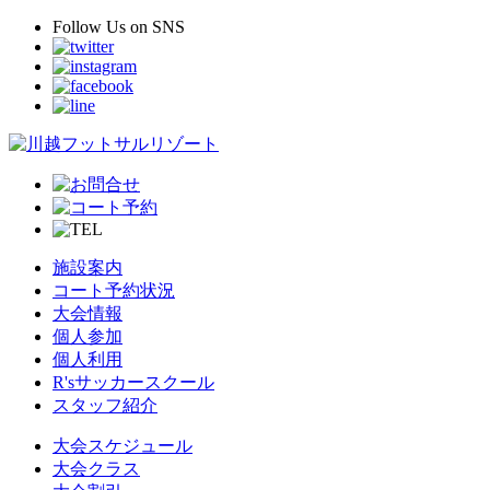
Follow Us
on SNS
施設案内
コート予約状況
大会情報
個人参加
個人利用
R'sサッカースクール
スタッフ紹介
大会スケジュール
大会クラス