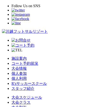
Follow Us
on SNS
施設案内
コート予約状況
大会情報
個人参加
個人利用
R'sサッカースクール
スタッフ紹介
大会スケジュール
大会クラス