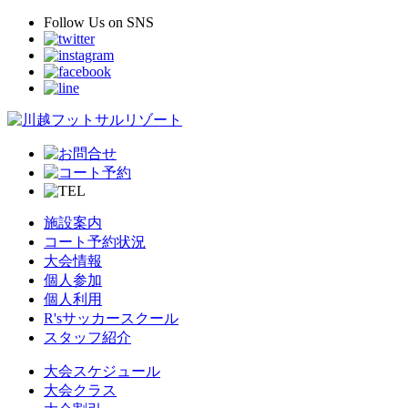
Follow Us
on SNS
施設案内
コート予約状況
大会情報
個人参加
個人利用
R'sサッカースクール
スタッフ紹介
大会スケジュール
大会クラス