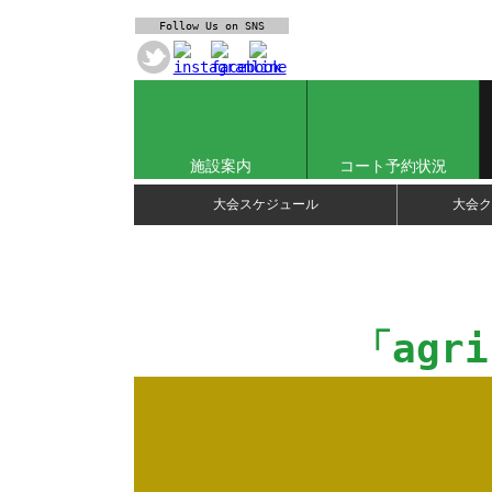
Follow Us
on SNS
施設案内
コート予約状況
大会スケジュール
大会ク
「agr