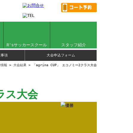
R'sサッカースクール
スタッフ紹介
意事項
大会申込フォーム
会情報
>
大会結果
> 「agrina CUP」 エコノミー2クラス大会
クラス大会