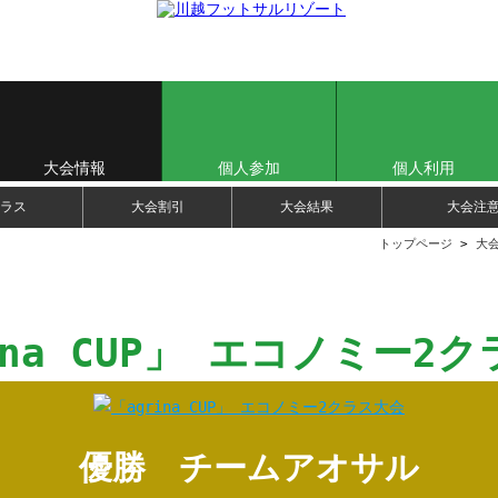
大会情報
個人参加
個人利用
ラス
大会割引
大会結果
大会注
トップページ
>
大
ina CUP」 エコノミー2
優勝 チームアオサル