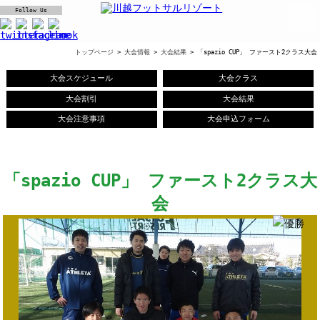
Follow Us
トップページ
>
大会情報
>
大会結果
> 「spazio CUP」 ファースト2クラス大会
大会スケジュール
大会クラス
大会割引
大会結果
大会注意事項
大会申込フォーム
「spazio CUP」 ファースト2クラス大
会